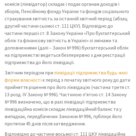
комісія (ліквідатор) складає і подає органам доходів і
зборів, Пенсійному фонду України та фондів соціального
страхування звітність за останній звітний період (абзац
другий частини сьомої ст. 111 ЦКУ). Відповідно до
частини першої ст. 8 Закону України «Про бухгалтерський
облік та фінансову звітність в Україні» зі змінами та
доповненнями (далі – Закон № 996) бухгалтерський облік
на підприємстві ведеться безперервно з дня реєстрації
підприємства до його ліквідації.
Звітним періодом при
ліквідації підприємства будь-якої
форми власності
є період з початку звітного року до дати
прийняття рішення про його ліквідацію (частина третя ст.
13 розд. IV Закону № 996). Частиною п’ятою ст. 14 Закону
№ 996 визначено, що в разі ліквідації підприємства
ліквідаційна комісія складає ліквідаційний баланс та у
випадках, передбачених Законом № 996, публікує його
протягом 45 днів після затвердження.
Відповідно до частини восьмої ст. 111 ЦКУ ліквідаційна