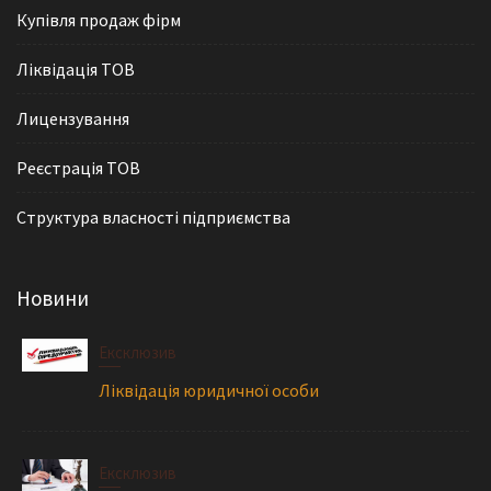
и
Купівля продаж фірм
с
і
Ліквідація ТОВ
в
Лицензування
Реєстрація ТОВ
Cтруктура власності підприємства
Новини
Ексклюзив
Ліквідація юридичної особи
Ексклюзив