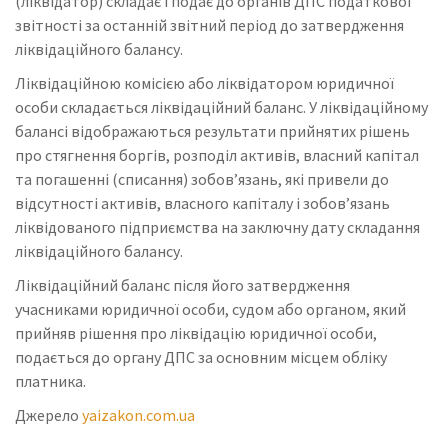
(ліквідатор) складає і подає до органів ДПС податкової
звітності за останній звітний період до затвердження
ліквідаційного балансу.
Ліквідаційною комісією або ліквідатором юридичної
особи складається ліквідаційний баланс. У ліквідаційному
балансі відображаються результати прийнятих рішень
про стягнення боргів, розподіл активів, власний капітал
та погашенні (списання) зобов’язань, які привели до
відсутності активів, власного капіталу і зобов’язань
ліквідованого підприємства на заключну дату складання
ліквідаційного балансу.
Ліквідаційний баланс після його затвердження
учасниками юридичної особи, судом або органом, який
прийняв рішення про ліквідацію юридичної особи,
подається до органу ДПС за основним місцем обліку
платника.
Джерело
yaizakon.com.ua