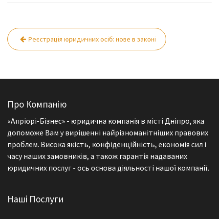
Реєстрація юридичних осіб: нове в законі
Н
а
в
і
г
Про Компанію
а
«Апріорі-Бізнес» - юридична компанія в місті Дніпро, яка
ц
допоможе Вам у вирішенні найрізноманітніших правових
і
проблем. Висока якість, конфіденційність, економія сил і
часу наших замовників, а також гарантія надаваних
я
юридичних послуг - ось основа діяльності нашої компанії.
з
а
Наші Послуги
п