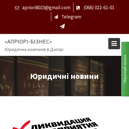
S
apriori8023@gmail.com
(066) 022-61-01
k
Telegram
i
p
t
o
«АПРІОРІ-БІЗНЕС»
c
Юридична компанія в Дніпрі
o
Обратный звонок
n
t
e
Юридичні новини
n
t