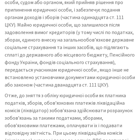
особи, судом або органом, який прийняв рішення про
припинення юридичної особи, і забезпечує подання
органам доходів і зборів (частина одинадцята ст. 111
ЦКУ). Майно юридичної особи, що залишилося після
задоволення вимог кредиторів (у тому числі по податках,
зборах, єдиного внеску на загальнообов’язкове державне
соціальне страхування та інших засобів, що підлягають
сплаті до державного або місцевого бюджету, Пенсійного
фонду України, фондів соціального страхування),
передається учасникам юридичної особи , якщо інше не
встановлено установчими документами юридичної особи
або законом (частина дванадцята ст. 111 ЦКУ).
Отже, до зняття з обліку юридичної особи як платника
податків, зборів, обов’язкових платежів ліквідаційна
комісія (ліквідатор) зобов’язана здійснювати розрахунок
зобов’язань за такими податками, зборами,
обов’язковими платежами, оплачувати їх і подавати
відповідну звітність. При цьому ліквідаційна комісія